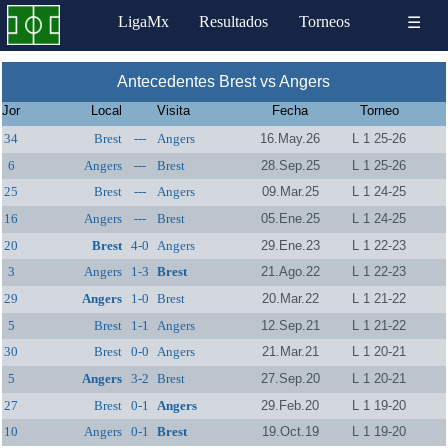
LigaMx
Resultados
Torneos
☰
Antecedentes Brest vs Angers
Jor
Local
Visita
Fecha
Torneo
34
Brest
---
Angers
16.May.26
L 1 25-26
6
Angers
---
Brest
28.Sep.25
L 1 25-26
25
Brest
---
Angers
09.Mar.25
L 1 24-25
16
Angers
---
Brest
05.Ene.25
L 1 24-25
20
Brest
4-0
Angers
29.Ene.23
L 1 22-23
3
Angers
1-3
Brest
21.Ago.22
L 1 22-23
29
Angers
1-0
Brest
20.Mar.22
L 1 21-22
5
Brest
1-1
Angers
12.Sep.21
L 1 21-22
30
Brest
0-0
Angers
21.Mar.21
L 1 20-21
5
Angers
3-2
Brest
27.Sep.20
L 1 20-21
27
Brest
0-1
Angers
29.Feb.20
L 1 19-20
10
Angers
0-1
Brest
19.Oct.19
L 1 19-20