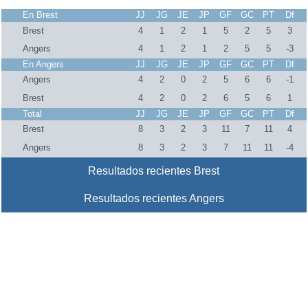
En Brest
JJ
JG
JE
JP
GF
GC
PT
Df
Brest
4
1
2
1
5
2
5
3
Angers
4
1
2
1
2
5
5
-3
En Angers
JJ
JG
JE
JP
GF
GC
PT
Df
Angers
4
2
0
2
5
6
6
-1
Brest
4
2
0
2
6
5
6
1
Total
JJ
JG
JE
JP
GF
GC
PT
Df
Brest
8
3
2
3
11
7
11
4
Angers
8
3
2
3
7
11
11
-4
Resultados recientes Brest
Resultados recientes Angers