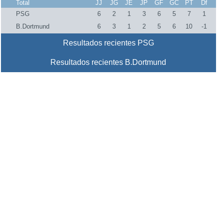
Total
JJ
JG
JE
JP
GF
GC
PT
Df
PSG
6
2
1
3
6
5
7
1
B.Dortmund
6
3
1
2
5
6
10
-1
Resultados recientes PSG
Resultados recientes B.Dortmund