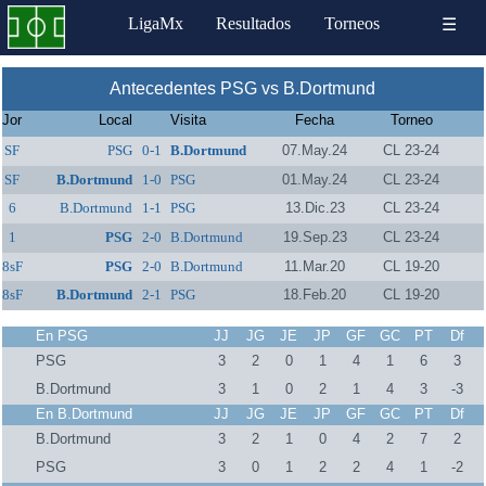
LigaMx
Resultados
Torneos
☰
Antecedentes PSG vs B.Dortmund
Jor
Local
Visita
Fecha
Torneo
SF
PSG
0-1
B.Dortmund
07.May.24
CL 23-24
SF
B.Dortmund
1-0
PSG
01.May.24
CL 23-24
6
B.Dortmund
1-1
PSG
13.Dic.23
CL 23-24
1
PSG
2-0
B.Dortmund
19.Sep.23
CL 23-24
8sF
PSG
2-0
B.Dortmund
11.Mar.20
CL 19-20
8sF
B.Dortmund
2-1
PSG
18.Feb.20
CL 19-20
En PSG
JJ
JG
JE
JP
GF
GC
PT
Df
PSG
3
2
0
1
4
1
6
3
B.Dortmund
3
1
0
2
1
4
3
-3
En B.Dortmund
JJ
JG
JE
JP
GF
GC
PT
Df
B.Dortmund
3
2
1
0
4
2
7
2
PSG
3
0
1
2
2
4
1
-2