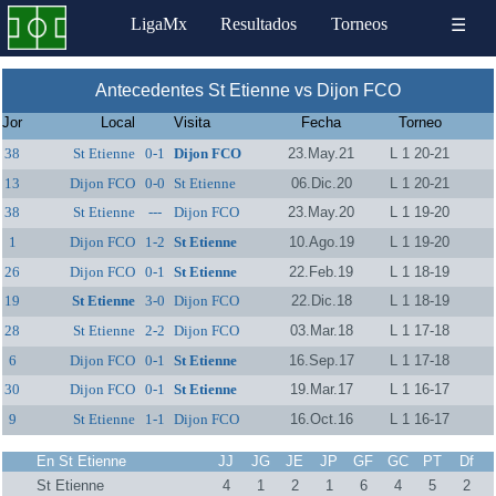
LigaMx
Resultados
Torneos
☰
Antecedentes St Etienne vs Dijon FCO
Jor
Local
Visita
Fecha
Torneo
38
St Etienne
0-1
Dijon FCO
23.May.21
L 1 20-21
13
Dijon FCO
0-0
St Etienne
06.Dic.20
L 1 20-21
38
St Etienne
---
Dijon FCO
23.May.20
L 1 19-20
1
Dijon FCO
1-2
St Etienne
10.Ago.19
L 1 19-20
26
Dijon FCO
0-1
St Etienne
22.Feb.19
L 1 18-19
19
St Etienne
3-0
Dijon FCO
22.Dic.18
L 1 18-19
28
St Etienne
2-2
Dijon FCO
03.Mar.18
L 1 17-18
6
Dijon FCO
0-1
St Etienne
16.Sep.17
L 1 17-18
30
Dijon FCO
0-1
St Etienne
19.Mar.17
L 1 16-17
9
St Etienne
1-1
Dijon FCO
16.Oct.16
L 1 16-17
En St Etienne
JJ
JG
JE
JP
GF
GC
PT
Df
St Etienne
4
1
2
1
6
4
5
2