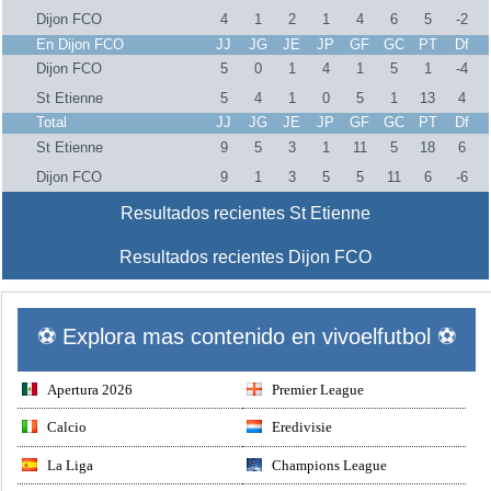
Dijon FCO
4
1
2
1
4
6
5
-2
En Dijon FCO
JJ
JG
JE
JP
GF
GC
PT
Df
Dijon FCO
5
0
1
4
1
5
1
-4
St Etienne
5
4
1
0
5
1
13
4
Total
JJ
JG
JE
JP
GF
GC
PT
Df
St Etienne
9
5
3
1
11
5
18
6
Dijon FCO
9
1
3
5
5
11
6
-6
Resultados recientes St Etienne
Resultados recientes Dijon FCO
⚽ Explora mas contenido en vivoelfutbol ⚽
Apertura 2026
Premier League
Calcio
Eredivisie
La Liga
Champions League