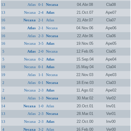
13
Atlas
0-1
Necaxa
04.Abr.08
Cla08
13
Necaxa
2-4
Atlas
21.Oct.07
Ape07
16
Necaxa
2-1
Atlas
21.Abr.07
Cla07
16
Atlas
2-1
Necaxa
04.Nov.06
Ape06
16
Atlas
2-3
Necaxa
22.Abr.06
Cla06
16
Necaxa
3-5
Atlas
19.Nov.05
Ape05
5
Atlas
2-0
Necaxa
12.Feb.05
Cla05
5
Necaxa
0-2
Atlas
15.Sep.04
Ape04
19
Necaxa
0-1
Atlas
15.May.04
Cla04
19
Atlas
1-1
Necaxa
22.Nov.03
Ape03
2
Atlas
0-1
Necaxa
18.Ene.03
Cla03
2
Necaxa
2-3
Atlas
11.Ago.02
Ape02
14
Atlas
1-3
Necaxa
30.Mar.02
Ver02
14
Necaxa
1-0
Atlas
20.Oct.01
Inv01
13
Atlas
2-3
Necaxa
28.Mar.01
Ver01
13
Necaxa
2-3
Atlas
22.Oct.00
Inv00
4
Necaxa
3-2
Atlas
16.Feb.00
Ver00