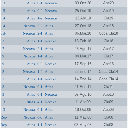
13
Atlas
0-1
Necaxa
03.Oct.20
Ape20
15
Atlas
0-2
Necaxa
25.Oct.19
Ape19
14
Atlas
1-2
Necaxa
12.Abr.19
Cla19
14
Necaxa
2-2
Atlas
27.Oct.18
Ape18
8sF
Necaxa
2-1
Atlas
06.Mar.18
Copa Cla18
7
Atlas
1-1
Necaxa
13.Feb.18
Cla18
7
Necaxa
2-1
Atlas
26.Ago.17
Ape17
9
Necaxa
1-1
Atlas
04.Mar.17
Cla17
9
Atlas
0-0
Necaxa
17.Sep.16
Ape16
2
Necaxa
1-0
Atlas
22.Ene.14
Copa Cla14
1
Atlas
1-1
Necaxa
14.Ene.14
Copa Cla14
3
Necaxa
0-1
Atlas
21.Ene.11
Cla11
3
Atlas
0-1
Necaxa
07.Ago.10
Ape10
13
Atlas
4-1
Necaxa
11.Abr.09
Cla09
13
Necaxa
0-1
Atlas
18.Oct.08
Ape08
Rep
Necaxa
0-0
Atlas
11.May.08
Cla08
Rep
Atlas
1-1
Necaxa
08.May.08
Cla08