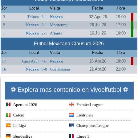
Jor
Local
Visita
Fecha
Hora
3
Toluca
3-1
Necaxa
02.Ago.26
19:00
2
Necaxa
2-1
Monterrey
26.Jul.26
17:00
1
Necaxa
2-1
Atlante
16.Jul.26
19:00
Futbol Mexicano Clausura 2026
Jor
Local
Visita
Fecha
Hora
17
Cruz Azul
4-1
Necaxa
26.Abr.26
19:00
16
Necaxa
0-0
Guadalajara
22.Abr.26
21:00
⚽ Explora mas contenido en vivoelfutbol ⚽
Apertura 2026
Premier League
Calcio
Eredivisie
La Liga
Champions League
Bundesliga
Ligue 1