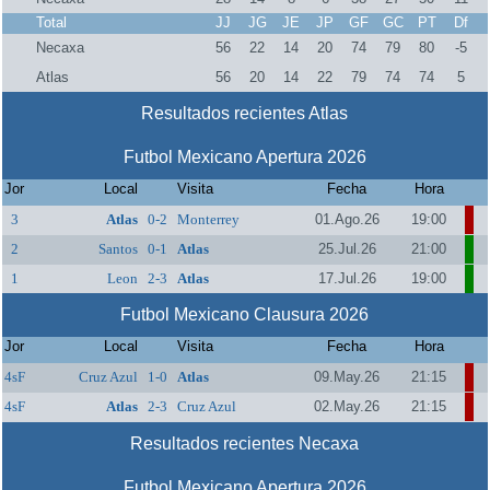
Total
JJ
JG
JE
JP
GF
GC
PT
Df
Necaxa
56
22
14
20
74
79
80
-5
Atlas
56
20
14
22
79
74
74
5
Resultados recientes Atlas
Futbol Mexicano Apertura 2026
Jor
Local
Visita
Fecha
Hora
3
Atlas
0-2
Monterrey
01.Ago.26
19:00
2
Santos
0-1
Atlas
25.Jul.26
21:00
1
Leon
2-3
Atlas
17.Jul.26
19:00
Futbol Mexicano Clausura 2026
Jor
Local
Visita
Fecha
Hora
4sF
Cruz Azul
1-0
Atlas
09.May.26
21:15
4sF
Atlas
2-3
Cruz Azul
02.May.26
21:15
Resultados recientes Necaxa
Futbol Mexicano Apertura 2026