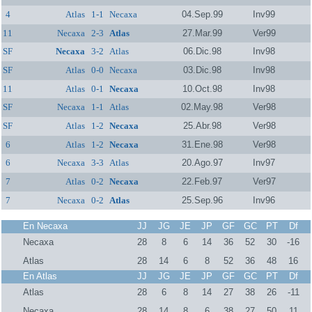
4
Atlas
1-1
Necaxa
04.Sep.99
Inv99
11
Necaxa
2-3
Atlas
27.Mar.99
Ver99
SF
Necaxa
3-2
Atlas
06.Dic.98
Inv98
SF
Atlas
0-0
Necaxa
03.Dic.98
Inv98
11
Atlas
0-1
Necaxa
10.Oct.98
Inv98
SF
Necaxa
1-1
Atlas
02.May.98
Ver98
SF
Atlas
1-2
Necaxa
25.Abr.98
Ver98
6
Atlas
1-2
Necaxa
31.Ene.98
Ver98
6
Necaxa
3-3
Atlas
20.Ago.97
Inv97
7
Atlas
0-2
Necaxa
22.Feb.97
Ver97
7
Necaxa
0-2
Atlas
25.Sep.96
Inv96
En Necaxa
JJ
JG
JE
JP
GF
GC
PT
Df
Necaxa
28
8
6
14
36
52
30
-16
Atlas
28
14
6
8
52
36
48
16
En Atlas
JJ
JG
JE
JP
GF
GC
PT
Df
Atlas
28
6
8
14
27
38
26
-11
Necaxa
28
14
8
6
38
27
50
11