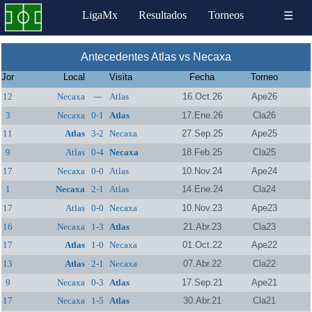
LigaMx
Resultados
Torneos
☰
Antecedentes Atlas vs Necaxa
Jor
Local
Visita
Fecha
Torneo
12
Necaxa
---
Atlas
16.Oct.26
Ape26
3
Necaxa
0-1
Atlas
17.Ene.26
Cla26
11
Atlas
3-2
Necaxa
27.Sep.25
Ape25
9
Atlas
0-4
Necaxa
18.Feb.25
Cla25
17
Necaxa
0-0
Atlas
10.Nov.24
Ape24
1
Necaxa
2-1
Atlas
14.Ene.24
Cla24
17
Atlas
0-0
Necaxa
10.Nov.23
Ape23
16
Necaxa
1-3
Atlas
21.Abr.23
Cla23
17
Atlas
1-0
Necaxa
01.Oct.22
Ape22
13
Atlas
2-1
Necaxa
07.Abr.22
Cla22
9
Necaxa
0-3
Atlas
17.Sep.21
Ape21
17
Necaxa
1-5
Atlas
30.Abr.21
Cla21