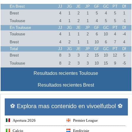
En Brest
JJ
JG
JE
JP
GF
GC
PT
Df
Brest
4
1
2
1
5
4
5
1
Toulouse
4
1
2
1
4
5
5
-1
En Toulouse
JJ
JG
JE
JP
GF
GC
PT
Df
Toulouse
4
1
1
2
6
10
4
-4
Brest
4
2
1
1
10
6
7
4
Total
JJ
JG
JE
JP
GF
GC
PT
Df
Brest
8
3
3
2
15
10
12
5
Toulouse
8
2
3
3
10
15
9
-5
Resultados recientes Toulouse
Resultados recientes Brest
⚽ Explora mas contenido en vivoelfutbol ⚽
Apertura 2026
Premier League
Calcio
Eredivisie