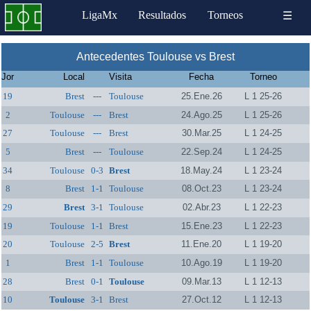
LigaMx
Resultados
Torneos
☰
Antecedentes Toulouse vs Brest
Jor
Local
Visita
Fecha
Torneo
19
Brest
---
Toulouse
25.Ene.26
L 1 25-26
2
Toulouse
---
Brest
24.Ago.25
L 1 25-26
27
Toulouse
---
Brest
30.Mar.25
L 1 24-25
5
Brest
---
Toulouse
22.Sep.24
L 1 24-25
34
Toulouse
0-3
Brest
18.May.24
L 1 23-24
8
Brest
1-1
Toulouse
08.Oct.23
L 1 23-24
29
Brest
3-1
Toulouse
02.Abr.23
L 1 22-23
19
Toulouse
1-1
Brest
15.Ene.23
L 1 22-23
20
Toulouse
2-5
Brest
11.Ene.20
L 1 19-20
1
Brest
1-1
Toulouse
10.Ago.19
L 1 19-20
28
Brest
0-1
Toulouse
09.Mar.13
L 1 12-13
10
Toulouse
3-1
Brest
27.Oct.12
L 1 12-13