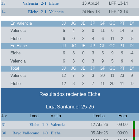
33
Valencia
2-1
Elche
13.Abr.14
LFP 13-14
14
Elche
2-1
Valencia
24.Nov.13
LFP 13-14
En Valencia
JJ
JG
JE
JP
GF
GC
PT
Df
Valencia
6
4
2
0
11
6
14
5
Elche
6
0
2
4
6
11
2
-5
En Elche
JJ
JG
JE
JP
GF
GC
PT
Df
Elche
6
3
0
3
5
9
9
-4
Valencia
6
3
0
3
9
5
9
4
Total
JJ
JG
JE
JP
GF
GC
PT
Df
Valencia
12
7
2
3
20
11
23
9
Elche
12
3
2
7
11
20
11
-9
Resultados recientes Elche
Liga Santander 25-26
Jor
Local
Visita
Fecha
Hora
31
Elche
1-0
Valencia
12.Abr.26
09:00
30
Rayo Vallecano
1-0
Elche
05.Abr.26
09:00