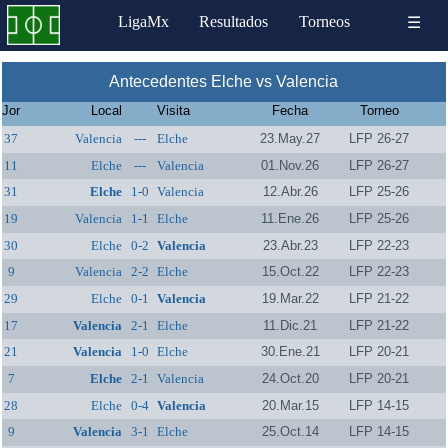
LigaMx
Resultados
Torneos
☰
Antecedentes Elche vs Valencia
Jor
Local
Visita
Fecha
Torneo
37
Valencia
---
Elche
23.May.27
LFP 26-27
11
Elche
---
Valencia
01.Nov.26
LFP 26-27
31
Elche
1-0
Valencia
12.Abr.26
LFP 25-26
19
Valencia
1-1
Elche
11.Ene.26
LFP 25-26
30
Elche
0-2
Valencia
23.Abr.23
LFP 22-23
9
Valencia
2-2
Elche
15.Oct.22
LFP 22-23
29
Elche
0-1
Valencia
19.Mar.22
LFP 21-22
17
Valencia
2-1
Elche
11.Dic.21
LFP 21-22
21
Valencia
1-0
Elche
30.Ene.21
LFP 20-21
7
Elche
2-1
Valencia
24.Oct.20
LFP 20-21
28
Elche
0-4
Valencia
20.Mar.15
LFP 14-15
9
Valencia
3-1
Elche
25.Oct.14
LFP 14-15