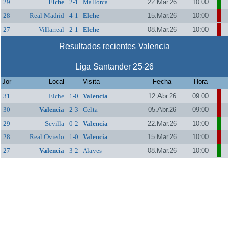
29
Elche
2-1
Mallorca
22.Mar.26
10:00
28
Real Madrid
4-1
Elche
15.Mar.26
10:00
27
Villarreal
2-1
Elche
08.Mar.26
10:00
Resultados recientes Valencia
Liga Santander 25-26
Jor
Local
Visita
Fecha
Hora
31
Elche
1-0
Valencia
12.Abr.26
09:00
30
Valencia
2-3
Celta
05.Abr.26
09:00
29
Sevilla
0-2
Valencia
22.Mar.26
10:00
28
Real Oviedo
1-0
Valencia
15.Mar.26
10:00
27
Valencia
3-2
Alaves
08.Mar.26
10:00