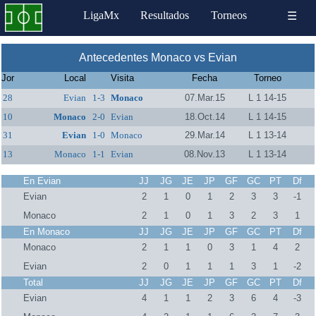
LigaMx
Resultados
Torneos
☰
Antecedentes Monaco vs Evian
Jor
Local
Visita
Fecha
Torneo
28
Evian
1-3
Monaco
07.Mar.15
L 1 14-15
10
Monaco
2-0
Evian
18.Oct.14
L 1 14-15
31
Evian
1-0
Monaco
29.Mar.14
L 1 13-14
13
Monaco
1-1
Evian
08.Nov.13
L 1 13-14
En Evian
JJ
JG
JE
JP
GF
GC
PT
Df
Evian
2
1
0
1
2
3
3
-1
Monaco
2
1
0
1
3
2
3
1
En Monaco
JJ
JG
JE
JP
GF
GC
PT
Df
Monaco
2
1
1
0
3
1
4
2
Evian
2
0
1
1
1
3
1
-2
Total
JJ
JG
JE
JP
GF
GC
PT
Df
Evian
4
1
1
2
3
6
4
-3