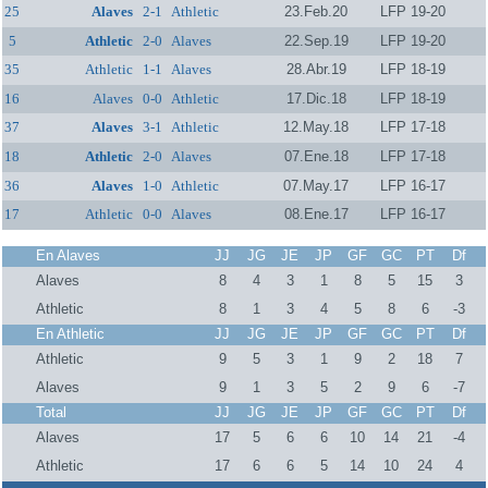
25
Alaves
2-1
Athletic
23.Feb.20
LFP 19-20
5
Athletic
2-0
Alaves
22.Sep.19
LFP 19-20
35
Athletic
1-1
Alaves
28.Abr.19
LFP 18-19
16
Alaves
0-0
Athletic
17.Dic.18
LFP 18-19
37
Alaves
3-1
Athletic
12.May.18
LFP 17-18
18
Athletic
2-0
Alaves
07.Ene.18
LFP 17-18
36
Alaves
1-0
Athletic
07.May.17
LFP 16-17
17
Athletic
0-0
Alaves
08.Ene.17
LFP 16-17
En Alaves
JJ
JG
JE
JP
GF
GC
PT
Df
Alaves
8
4
3
1
8
5
15
3
Athletic
8
1
3
4
5
8
6
-3
En Athletic
JJ
JG
JE
JP
GF
GC
PT
Df
Athletic
9
5
3
1
9
2
18
7
Alaves
9
1
3
5
2
9
6
-7
Total
JJ
JG
JE
JP
GF
GC
PT
Df
Alaves
17
5
6
6
10
14
21
-4
Athletic
17
6
6
5
14
10
24
4