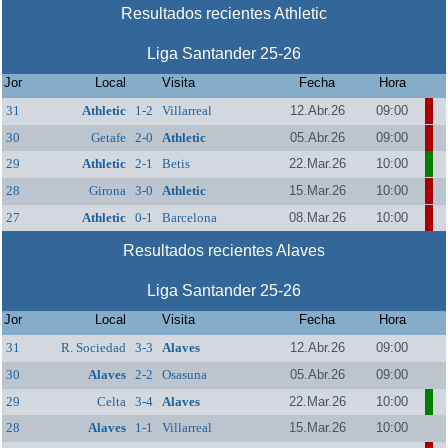
Resultados recientes Athletic
Liga Santander 25-26
Jor
Local
Visita
Fecha
Hora
31
Athletic
1-2
Villarreal
12.Abr.26
09:00
30
Getafe
2-0
Athletic
05.Abr.26
09:00
29
Athletic
2-1
Betis
22.Mar.26
10:00
28
Girona
3-0
Athletic
15.Mar.26
10:00
27
Athletic
0-1
Barcelona
08.Mar.26
10:00
Resultados recientes Alaves
Liga Santander 25-26
Jor
Local
Visita
Fecha
Hora
31
R. Sociedad
3-3
Alaves
12.Abr.26
09:00
30
Alaves
2-2
Osasuna
05.Abr.26
09:00
29
Celta
3-4
Alaves
22.Mar.26
10:00
28
Alaves
1-1
Villarreal
15.Mar.26
10:00