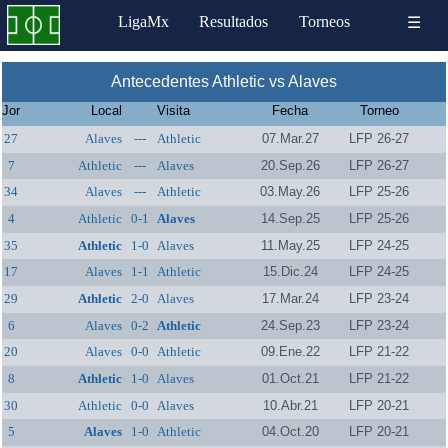
LigaMx
Resultados
Torneos
☰
Antecedentes Athletic vs Alaves
Jor
Local
Visita
Fecha
Torneo
27
Alaves
---
Athletic
07.Mar.27
LFP 26-27
7
Athletic
---
Alaves
20.Sep.26
LFP 26-27
34
Alaves
---
Athletic
03.May.26
LFP 25-26
4
Athletic
0-1
Alaves
14.Sep.25
LFP 25-26
35
Athletic
1-0
Alaves
11.May.25
LFP 24-25
17
Alaves
1-1
Athletic
15.Dic.24
LFP 24-25
29
Athletic
2-0
Alaves
17.Mar.24
LFP 23-24
6
Alaves
0-2
Athletic
24.Sep.23
LFP 23-24
20
Alaves
0-0
Athletic
09.Ene.22
LFP 21-22
8
Athletic
1-0
Alaves
01.Oct.21
LFP 21-22
30
Athletic
0-0
Alaves
10.Abr.21
LFP 20-21
5
Alaves
1-0
Athletic
04.Oct.20
LFP 20-21