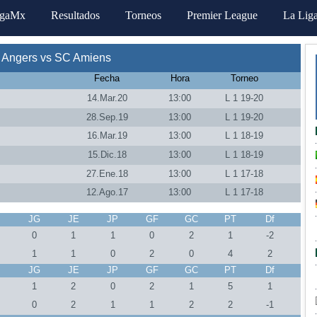
igaMx
Resultados
Torneos
Premier League
La Lig
 Angers vs SC Amiens
Fecha
Hora
Torneo
14.Mar.20
13:00
L 1 19-20
28.Sep.19
13:00
L 1 19-20
16.Mar.19
13:00
L 1 18-19
15.Dic.18
13:00
L 1 18-19
27.Ene.18
13:00
L 1 17-18
12.Ago.17
13:00
L 1 17-18
J
JG
JE
JP
GF
GC
PT
Df
0
1
1
0
2
1
-2
1
1
0
2
0
4
2
J
JG
JE
JP
GF
GC
PT
Df
1
2
0
2
1
5
1
0
2
1
1
2
2
-1