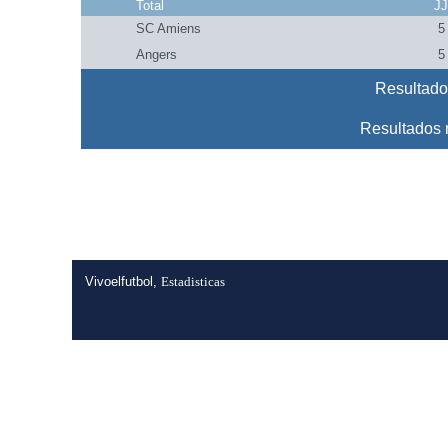
Total
J
SC Amiens
5
Angers
5
Resultado
Resultados 
Vivoelfutbol,
Estadisticas