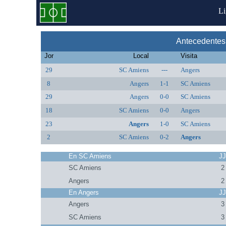
L
Antecedentes
Jor
Local
Visita
29
SC Amiens
---
Angers
8
Angers
1-1
SC Amiens
29
Angers
0-0
SC Amiens
18
SC Amiens
0-0
Angers
23
Angers
1-0
SC Amiens
2
SC Amiens
0-2
Angers
En SC Amiens
J
SC Amiens
2
Angers
2
En Angers
J
Angers
3
SC Amiens
3