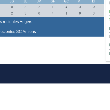
J
JG
JE
JP
GF
GC
PT
Df
0
3
2
1
4
3
-3
2
3
0
4
1
9
3
s recientes Angers
recientes SC Amiens