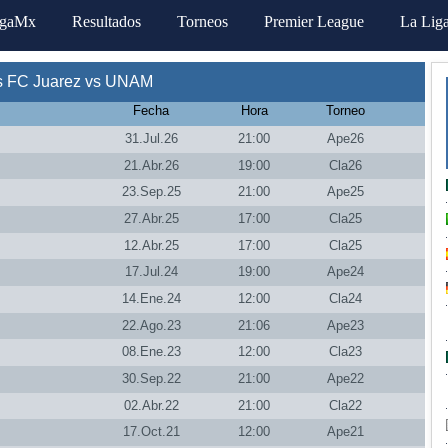
igaMx
Resultados
Torneos
Premier League
La Lig
s FC Juarez vs UNAM
Fecha
Hora
Torneo
31.Jul.26
21:00
Ape26
21.Abr.26
19:00
Cla26
23.Sep.25
21:00
Ape25
27.Abr.25
17:00
Cla25
12.Abr.25
17:00
Cla25
17.Jul.24
19:00
Ape24
14.Ene.24
12:00
Cla24
22.Ago.23
21:06
Ape23
08.Ene.23
12:00
Cla23
30.Sep.22
21:00
Ape22
02.Abr.22
21:00
Cla22
17.Oct.21
12:00
Ape21