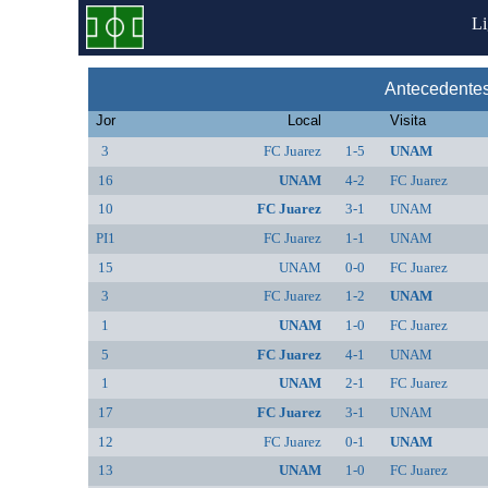
L
Antecedente
Jor
Local
Visita
3
FC Juarez
1-5
UNAM
16
UNAM
4-2
FC Juarez
10
FC Juarez
3-1
UNAM
PI1
FC Juarez
1-1
UNAM
15
UNAM
0-0
FC Juarez
3
FC Juarez
1-2
UNAM
1
UNAM
1-0
FC Juarez
5
FC Juarez
4-1
UNAM
1
UNAM
2-1
FC Juarez
17
FC Juarez
3-1
UNAM
12
FC Juarez
0-1
UNAM
13
UNAM
1-0
FC Juarez