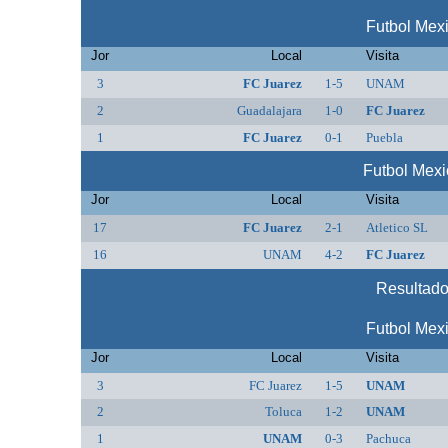
Futbol Mex
Jor
Local
Visita
3
FC Juarez
1-5
UNAM
2
Guadalajara
1-0
FC Juarez
1
FC Juarez
0-1
Puebla
Futbol Mex
Jor
Local
Visita
17
FC Juarez
2-1
Atletico SL
16
UNAM
4-2
FC Juarez
Resultad
Futbol Mex
Jor
Local
Visita
3
FC Juarez
1-5
UNAM
2
Toluca
1-2
UNAM
1
UNAM
0-3
Pachuca