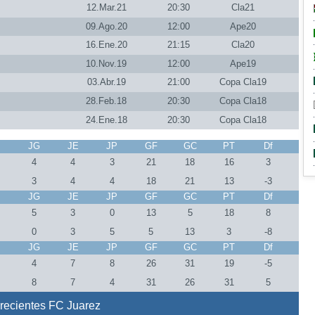
12.Mar.21
20:30
Cla21
09.Ago.20
12:00
Ape20
16.Ene.20
21:15
Cla20
10.Nov.19
12:00
Ape19
03.Abr.19
21:00
Copa Cla19
28.Feb.18
20:30
Copa Cla18
24.Ene.18
20:30
Copa Cla18
J
JG
JE
JP
GF
GC
PT
Df
4
4
3
21
18
16
3
3
4
4
18
21
13
-3
J
JG
JE
JP
GF
GC
PT
Df
5
3
0
13
5
18
8
0
3
5
5
13
3
-8
J
JG
JE
JP
GF
GC
PT
Df
9
4
7
8
26
31
19
-5
9
8
7
4
31
26
31
5
recientes FC Juarez