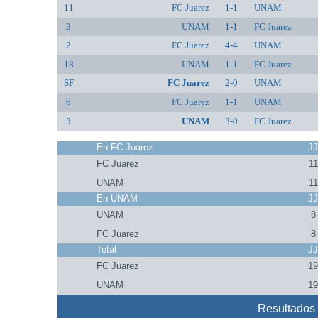
11
FC Juarez
1-1
UNAM
3
UNAM
1-1
FC Juarez
2
FC Juarez
4-4
UNAM
18
UNAM
1-1
FC Juarez
SF
FC Juarez
2-0
UNAM
6
FC Juarez
1-1
UNAM
3
UNAM
3-0
FC Juarez
En FC Juarez
J
FC Juarez
11
UNAM
11
En UNAM
J
UNAM
8
FC Juarez
8
Total
J
FC Juarez
1
UNAM
1
Resultados 