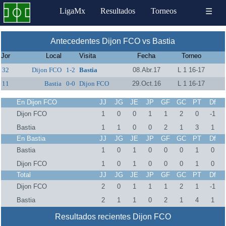
LigaMx
Resultados
Torneos
☰
Antecedentes Dijon FCO vs Bastia
Jor
Local
Visita
Fecha
Torneo
32
Dijon FCO
1-2
Bastia
08.Abr.17
L 1 16-17
11
Bastia
0-0
Dijon FCO
29.Oct.16
L 1 16-17
En Dijon FCO
JJ
JG
JE
JP
GF
GC
PT
Df
Dijon FCO
1
0
0
1
1
2
0
-1
Bastia
1
1
0
0
2
1
3
1
En Bastia
JJ
JG
JE
JP
GF
GC
PT
Df
Bastia
1
0
1
0
0
0
1
0
Dijon FCO
1
0
1
0
0
0
1
0
Total
JJ
JG
JE
JP
GF
GC
PT
Df
Dijon FCO
2
0
1
1
1
2
1
-1
Bastia
2
1
1
0
2
1
4
1
Resultados recientes Dijon FCO