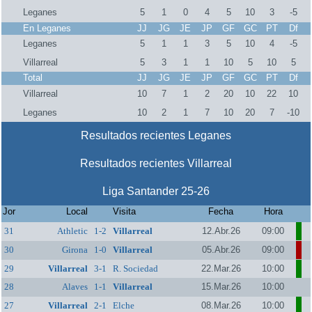
Leganes
5
1
0
4
5
10
3
-5
En Leganes
JJ
JG
JE
JP
GF
GC
PT
Df
Leganes
5
1
1
3
5
10
4
-5
Villarreal
5
3
1
1
10
5
10
5
Total
JJ
JG
JE
JP
GF
GC
PT
Df
Villarreal
10
7
1
2
20
10
22
10
Leganes
10
2
1
7
10
20
7
-10
Resultados recientes Leganes
Resultados recientes Villarreal
Liga Santander 25-26
Jor
Local
Visita
Fecha
Hora
31
Athletic
1-2
Villarreal
12.Abr.26
09:00
30
Girona
1-0
Villarreal
05.Abr.26
09:00
29
Villarreal
3-1
R. Sociedad
22.Mar.26
10:00
28
Alaves
1-1
Villarreal
15.Mar.26
10:00
27
Villarreal
2-1
Elche
08.Mar.26
10:00