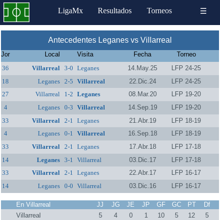
LigaMx
Resultados
Torneos
☰
Antecedentes Leganes vs Villarreal
Jor
Local
Visita
Fecha
Torneo
36
Villarreal
3-0
Leganes
14.May.25
LFP 24-25
18
Leganes
2-5
Villarreal
22.Dic.24
LFP 24-25
27
Villarreal
1-2
Leganes
08.Mar.20
LFP 19-20
4
Leganes
0-3
Villarreal
14.Sep.19
LFP 19-20
33
Villarreal
2-1
Leganes
21.Abr.19
LFP 18-19
4
Leganes
0-1
Villarreal
16.Sep.18
LFP 18-19
33
Villarreal
2-1
Leganes
17.Abr.18
LFP 17-18
14
Leganes
3-1
Villarreal
03.Dic.17
LFP 17-18
33
Villarreal
2-1
Leganes
22.Abr.17
LFP 16-17
14
Leganes
0-0
Villarreal
03.Dic.16
LFP 16-17
En Villarreal
JJ
JG
JE
JP
GF
GC
PT
Df
Villarreal
5
4
0
1
10
5
12
5