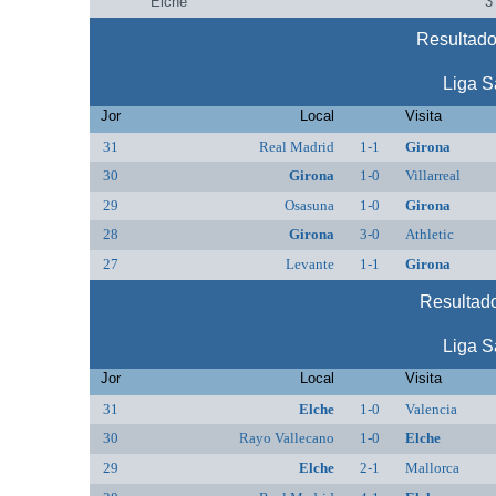
Elche
3
Resultado
Liga S
Jor
Local
Visita
31
Real Madrid
1-1
Girona
30
Girona
1-0
Villarreal
29
Osasuna
1-0
Girona
28
Girona
3-0
Athletic
27
Levante
1-1
Girona
Resultado
Liga S
Jor
Local
Visita
31
Elche
1-0
Valencia
30
Rayo Vallecano
1-0
Elche
29
Elche
2-1
Mallorca