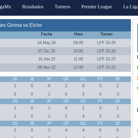
igaMx
Resultados
Torneos
Premier League
La Lig
es Girona vs Elche
Fecha
Hora
Torneo
24.May.26
09:00
LFP 25-26
07.Dic.25
10:00
LFP 25-26
16.Abr.23
11:00
LFP 22-23
08.Nov.22
12:00
LFP 22-23
J
JG
JE
JP
GF
GC
PT
Df
1
0
0
2
0
3
2
0
0
1
0
2
0
-2
J
JG
JE
JP
GF
GC
PT
Df
1
0
1
4
2
3
2
1
0
1
2
4
3
-2
J
JG
JE
JP
GF
GC
PT
Df
2
0
1
4
4
6
0