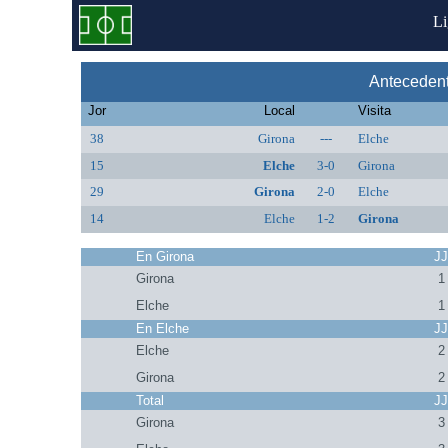
L
Antecedent
Jor
Local
Visita
38
Girona
---
Elche
15
Elche
3-0
Girona
29
Girona
2-0
Elche
14
Elche
1-2
Girona
En Girona
J
Girona
1
Elche
1
En Elche
J
Elche
2
Girona
2
Total
J
Girona
3