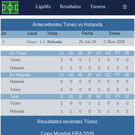
LigaMx
Resultados
Torneos
☰
Antecedentes Túnez vs Holanda
Jor
Local
Visita
Fecha
Torneo
3
Túnez
1-3
Holanda
25.Jun.26
C.Mun 2026
En Túnez
JJ
JG
JE
JP
GF
GC
PT
Df
Túnez
1
0
0
1
1
3
0
-2
Holanda
1
1
0
0
3
1
3
2
En Holanda
JJ
JG
JE
JP
GF
GC
PT
Df
Holanda
0
0
0
0
0
0
0
0
Túnez
0
0
0
0
0
0
0
0
Total
JJ
JG
JE
JP
GF
GC
PT
Df
Túnez
1
0
0
1
1
3
0
-2
Holanda
1
1
0
0
3
1
3
2
Resultados recientes Túnez
Copa Mundial FIFA 2026