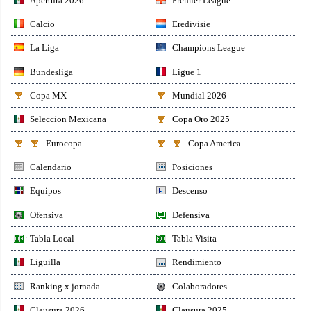
Apertura 2026
Premier League
Calcio
Eredivisie
La Liga
Champions League
Bundesliga
Ligue 1
Copa MX
Mundial 2026
Seleccion Mexicana
Copa Oro 2025
Eurocopa
Copa America
Calendario
Posiciones
Equipos
Descenso
Ofensiva
Defensiva
Tabla Local
Tabla Visita
Liguilla
Rendimiento
Ranking x jornada
Colaboradores
Clausura 2026
Clausura 2025