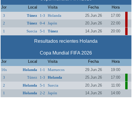
Jor
Local
Visita
Fecha
Hora
3
Túnez
1-3
Holanda
25.Jun.26
17:00
2
Túnez
0-4
Japón
20.Jun.26
22:00
1
Suecia
5-1
Túnez
14.Jun.26
20:00
Resultados recientes Holanda
Copa Mundial FIFA 2026
Jor
Local
Visita
Fecha
Hora
16s
Holanda
1-1
Marruecos
29.Jun.26
19:00
3
Túnez
1-3
Holanda
25.Jun.26
17:00
2
Holanda
5-1
Suecia
20.Jun.26
11:00
1
Holanda
2-2
Japón
14.Jun.26
14:00