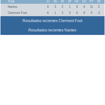
Total
JJ
JG
JE
JP
GF
GC
PT
Df
Nantes
6
3
2
1
8
6
11
2
Clermont Foot
6
1
2
3
6
8
5
-2
Resultados recientes Clermont Foot
Resultados recientes Nantes