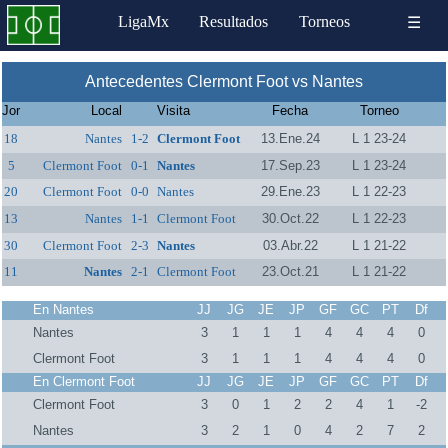
LigaMx
Resultados
Torneos
☰
Antecedentes Clermont Foot vs Nantes
Jor
Local
Visita
Fecha
Torneo
18
Nantes
1-2
Clermont Foot
13.Ene.24
L 1 23-24
5
Clermont Foot
0-1
Nantes
17.Sep.23
L 1 23-24
20
Clermont Foot
0-0
Nantes
29.Ene.23
L 1 22-23
13
Nantes
1-1
Clermont Foot
30.Oct.22
L 1 22-23
30
Clermont Foot
2-3
Nantes
03.Abr.22
L 1 21-22
11
Nantes
2-1
Clermont Foot
23.Oct.21
L 1 21-22
En Nantes
JJ
JG
JE
JP
GF
GC
PT
Df
Nantes
3
1
1
1
4
4
4
0
Clermont Foot
3
1
1
1
4
4
4
0
En Clermont Foot
JJ
JG
JE
JP
GF
GC
PT
Df
Clermont Foot
3
0
1
2
2
4
1
-2
Nantes
3
2
1
0
4
2
7
2