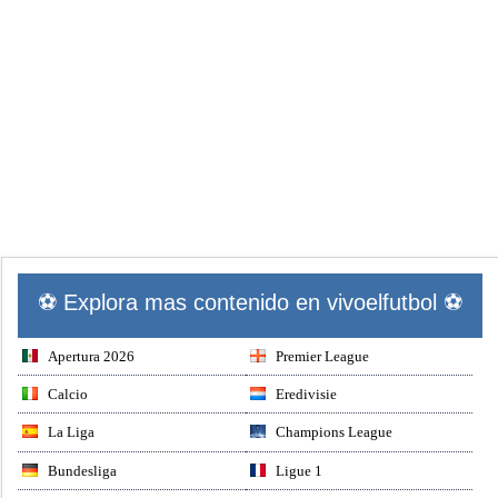
⚽ Explora mas contenido en vivoelfutbol ⚽
Apertura 2026
Premier League
Calcio
Eredivisie
La Liga
Champions League
Bundesliga
Ligue 1