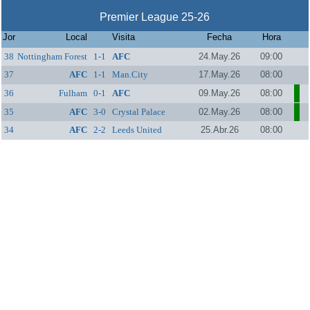
Premier League 25-26
Jor
Local
Visita
Fecha
Hora
38
Nottingham Forest
1-1
AFC
24.May.26
09:00
Bournemouth
37
AFC
1-1
Man.City
17.May.26
08:00
Bournemouth
36
Fulham
0-1
AFC
09.May.26
08:00
Bournemouth
35
AFC
3-0
Crystal Palace
02.May.26
08:00
Bournemouth
34
AFC
2-2
Leeds United
25.Abr.26
08:00
Bournemouth