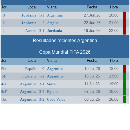
Jor
Local
Visita
Fecha
Hora
3
Jordania
1-3
Argentina
27.Jun.26
20:00
2
Jordania
1-2
Argelia
22.Jun.26
21:00
1
Austria
3-1
Jordania
16.Jun.26
22:00
Resultados recientes Argentina
Copa Mundial FIFA 2026
Jor
Local
Visita
Fecha
Hora
Fin
España
1-0
Argentina
19.Jul.26
13:00
SF
Inglaterra
1-2
Argentina
15.Jul.26
13:00
4sF
Argentina
3-1
Suiza
11.Jul.26
19:00
8sF
Argentina
3-2
Egipto
07.Jul.26
10:00
16s
Argentina
3-2
Cabo Verde
03.Jul.26
16:00