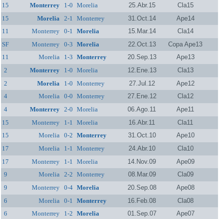
15
Monterrey
1-0
Morelia
25.Abr.15
Cla15
15
Morelia
2-1
Monterrey
31.Oct.14
Ape14
11
Monterrey
0-1
Morelia
15.Mar.14
Cla14
SF
Monterrey
0-3
Morelia
22.Oct.13
Copa Ape13
11
Morelia
1-3
Monterrey
20.Sep.13
Ape13
2
Monterrey
1-0
Morelia
12.Ene.13
Cla13
2
Morelia
1-0
Monterrey
27.Jul.12
Ape12
4
Morelia
0-0
Monterrey
27.Ene.12
Cla12
4
Monterrey
2-0
Morelia
06.Ago.11
Ape11
15
Monterrey
1-1
Morelia
16.Abr.11
Cla11
15
Morelia
0-2
Monterrey
31.Oct.10
Ape10
17
Morelia
1-1
Monterrey
24.Abr.10
Cla10
17
Monterrey
1-1
Morelia
14.Nov.09
Ape09
9
Morelia
2-2
Monterrey
08.Mar.09
Cla09
9
Monterrey
0-4
Morelia
20.Sep.08
Ape08
6
Morelia
0-1
Monterrey
16.Feb.08
Cla08
6
Monterrey
1-2
Morelia
01.Sep.07
Ape07