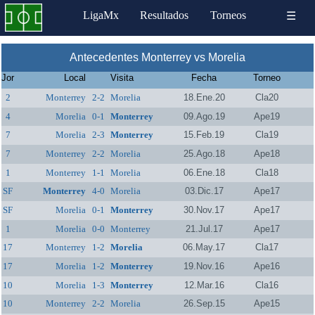
LigaMx
Resultados
Torneos
☰
Antecedentes Monterrey vs Morelia
Jor
Local
Visita
Fecha
Torneo
2
Monterrey
2-2
Morelia
18.Ene.20
Cla20
4
Morelia
0-1
Monterrey
09.Ago.19
Ape19
7
Morelia
2-3
Monterrey
15.Feb.19
Cla19
7
Monterrey
2-2
Morelia
25.Ago.18
Ape18
1
Monterrey
1-1
Morelia
06.Ene.18
Cla18
SF
Monterrey
4-0
Morelia
03.Dic.17
Ape17
SF
Morelia
0-1
Monterrey
30.Nov.17
Ape17
1
Morelia
0-0
Monterrey
21.Jul.17
Ape17
17
Monterrey
1-2
Morelia
06.May.17
Cla17
17
Morelia
1-2
Monterrey
19.Nov.16
Ape16
10
Morelia
1-3
Monterrey
12.Mar.16
Cla16
10
Monterrey
2-2
Morelia
26.Sep.15
Ape15