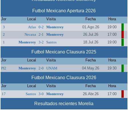
Futbol Mexicano Apertura 2026
Jor
Local
Visita
Fecha
Hora
3
Atlas
0-2
Monterrey
01.Ago.26
19:00
2
Necaxa
2-1
Monterrey
26.Jul.26
17:00
1
Monterrey
3-2
Santos
18.Jul.26
19:00
Futbol Mexicano Clausura 2025
Jor
Local
Visita
Fecha
Hora
PI2
Monterrey
2-0
UNAM
04.May.26
19:30
Futbol Mexicano Clausura 2026
Jor
Local
Visita
Fecha
Hora
17
Santos
3-0
Monterrey
26.Abr.26
17:00
Resultados recientes Morelia