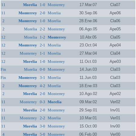
11
Morelia
1-0
Monterrey
17.Mar.07
Cla07
11
Monterrey
2-0
Morelia
30.Sep.06
Ape06
2
Monterrey
1-0
Morelia
28.Ene.06
Cla06
2
Morelia
2-2
Monterrey
06.Ago.05
Ape05
12
Morelia
1-2
Monterrey
10.Abr.05
Cla05
12
Monterrey
2-1
Morelia
23.Oct.04
Ape04
12
Monterrey
1-1
Morelia
27.Mar.04
Cla04
12
Morelia
1-0
Monterrey
11.Oct.03
Ape03
Fin
Morelia
0-0
Monterrey
14.Jun.03
Cla03
Fin
Monterrey
3-1
Morelia
11.Jun.03
Cla03
2
Monterrey
4-2
Morelia
18.Ene.03
Cla03
2
Morelia
2-0
Monterrey
10.Ago.02
Ape02
11
Monterrey
0-3
Morelia
09.Mar.02
Ver02
11
Morelia
2-0
Monterrey
29.Sep.01
Inv01
11
Monterrey
2-2
Morelia
10.Mar.01
Ver01
11
Morelia
3-0
Monterrey
15.Oct.00
Inv00
4
Morelia
5-0
Monterrey
06.Feb.00
Ver00