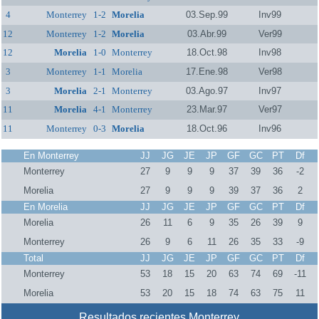
4
Monterrey
1-2
Morelia
03.Sep.99
Inv99
12
Monterrey
1-2
Morelia
03.Abr.99
Ver99
12
Morelia
1-0
Monterrey
18.Oct.98
Inv98
3
Monterrey
1-1
Morelia
17.Ene.98
Ver98
3
Morelia
2-1
Monterrey
03.Ago.97
Inv97
11
Morelia
4-1
Monterrey
23.Mar.97
Ver97
11
Monterrey
0-3
Morelia
18.Oct.96
Inv96
En Monterrey
JJ
JG
JE
JP
GF
GC
PT
Df
Monterrey
27
9
9
9
37
39
36
-2
Morelia
27
9
9
9
39
37
36
2
En Morelia
JJ
JG
JE
JP
GF
GC
PT
Df
Morelia
26
11
6
9
35
26
39
9
Monterrey
26
9
6
11
26
35
33
-9
Total
JJ
JG
JE
JP
GF
GC
PT
Df
Monterrey
53
18
15
20
63
74
69
-11
Morelia
53
20
15
18
74
63
75
11
Resultados recientes Monterrey