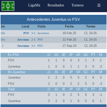
LigaMx
Resultados
Torneos
☰
Antecedentes Juventus vs PSV
Jor
Local
Visita
Fecha
Torneo
16s
PSV
3-1
Juventus
19.Feb.25
CL 24-25
16s
Juventus
2-1
PSV
11.Feb.25
CL 24-25
1
Juventus
3-1
PSV
17.Sep.24
CL 24-25
En PSV
JJ
JG
JE
JP
GF
GC
PT
Df
PSV
1
1
0
0
3
1
3
2
Juventus
1
0
0
1
1
3
0
-2
En Juventus
JJ
JG
JE
JP
GF
GC
PT
Df
Juventus
2
2
0
0
5
2
6
3
PSV
2
0
0
2
2
5
0
-3
Total
JJ
JG
JE
JP
GF
GC
PT
Df
PSV
3
1
0
2
5
6
3
-1
Juventus
3
2
0
1
6
5
6
1