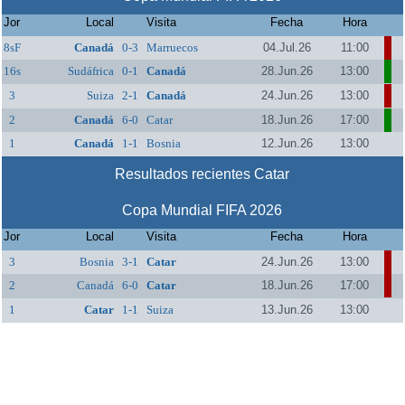
Jor
Local
Visita
Fecha
Hora
8sF
Canadá
0-3
Marruecos
04.Jul.26
11:00
16s
Sudáfrica
0-1
Canadá
28.Jun.26
13:00
3
Suiza
2-1
Canadá
24.Jun.26
13:00
2
Canadá
6-0
Catar
18.Jun.26
17:00
1
Canadá
1-1
Bosnia
12.Jun.26
13:00
Resultados recientes Catar
Copa Mundial FIFA 2026
Jor
Local
Visita
Fecha
Hora
3
Bosnia
3-1
Catar
24.Jun.26
13:00
2
Canadá
6-0
Catar
18.Jun.26
17:00
1
Catar
1-1
Suiza
13.Jun.26
13:00