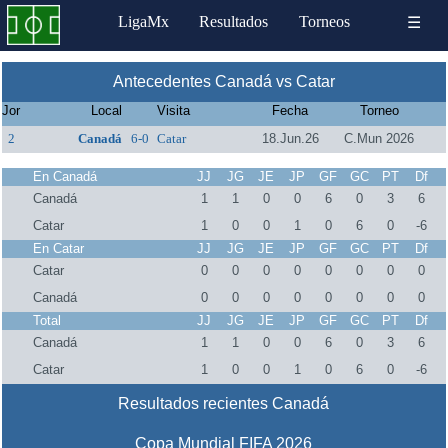
LigaMx
Resultados
Torneos
☰
Antecedentes Canadá vs Catar
Jor
Local
Visita
Fecha
Torneo
2
Canadá
6-0
Catar
18.Jun.26
C.Mun 2026
En Canadá
JJ
JG
JE
JP
GF
GC
PT
Df
Canadá
1
1
0
0
6
0
3
6
Catar
1
0
0
1
0
6
0
-6
En Catar
JJ
JG
JE
JP
GF
GC
PT
Df
Catar
0
0
0
0
0
0
0
0
Canadá
0
0
0
0
0
0
0
0
Total
JJ
JG
JE
JP
GF
GC
PT
Df
Canadá
1
1
0
0
6
0
3
6
Catar
1
0
0
1
0
6
0
-6
Resultados recientes Canadá
Copa Mundial FIFA 2026