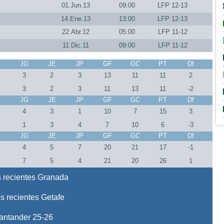
01.Jun.13
09:00
LFP 12-13
14.Ene.13
13:00
LFP 12-13
22.Abr.12
05:00
LFP 11-12
11.Dic.11
09:00
LFP 11-12
J
JG
JE
JP
GF
GC
PT
Df
3
2
3
13
11
11
2
3
2
3
11
13
11
-2
J
JG
JE
JP
GF
GC
PT
Df
4
3
1
10
7
15
3
1
3
4
7
10
6
-3
J
JG
JE
JP
GF
GC
PT
Df
6
4
5
7
20
21
17
-1
6
7
5
4
21
20
26
1
 recientes Granada
s recientes Getafe
antander 25-26