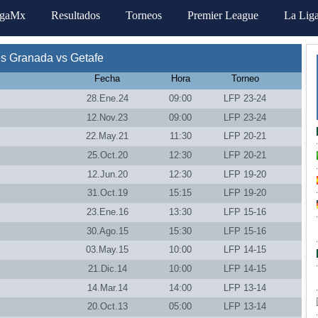
igaMx
Resultados
Torneos
Premier League
La Lig
s Granada vs Getafe
Fecha
Hora
Torneo
28.Ene.24
09:00
LFP 23-24
12.Nov.23
09:00
LFP 23-24
22.May.21
11:30
LFP 20-21
25.Oct.20
12:30
LFP 20-21
12.Jun.20
12:30
LFP 19-20
31.Oct.19
15:15
LFP 19-20
23.Ene.16
13:30
LFP 15-16
30.Ago.15
15:30
LFP 15-16
03.May.15
10:00
LFP 14-15
21.Dic.14
10:00
LFP 14-15
14.Mar.14
14:00
LFP 13-14
20.Oct.13
05:00
LFP 13-14