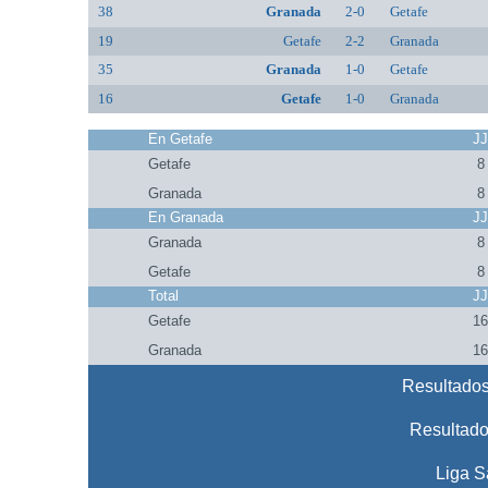
38
Granada
2-0
Getafe
19
Getafe
2-2
Granada
35
Granada
1-0
Getafe
16
Getafe
1-0
Granada
En Getafe
J
Getafe
8
Granada
8
En Granada
J
Granada
8
Getafe
8
Total
J
Getafe
1
Granada
1
Resultados
Resultado
Liga S