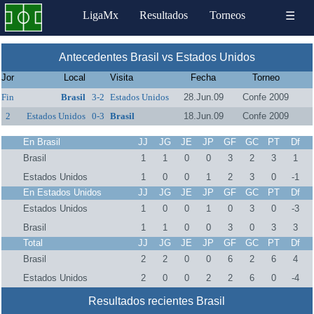
LigaMx
Resultados
Torneos
☰
Antecedentes Brasil vs Estados Unidos
Jor
Local
Visita
Fecha
Torneo
Fin
Brasil
3-2
Estados Unidos
28.Jun.09
Confe 2009
2
Estados Unidos
0-3
Brasil
18.Jun.09
Confe 2009
En Brasil
JJ
JG
JE
JP
GF
GC
PT
Df
Brasil
1
1
0
0
3
2
3
1
Estados Unidos
1
0
0
1
2
3
0
-1
En Estados Unidos
JJ
JG
JE
JP
GF
GC
PT
Df
Estados Unidos
1
0
0
1
0
3
0
-3
Brasil
1
1
0
0
3
0
3
3
Total
JJ
JG
JE
JP
GF
GC
PT
Df
Brasil
2
2
0
0
6
2
6
4
Estados Unidos
2
0
0
2
2
6
0
-4
Resultados recientes Brasil