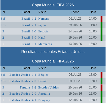
Copa Mundial FIFA 2026
Jor
Local
Visita
Fecha
Hora
8sF
Brasil
1-2
Noruega
05.Jul.26
14:00
16s
Brasil
2-1
Japón
29.Jun.26
11:00
3
Brasil
3-0
Escocia
24.Jun.26
16:00
2
Brasil
3-0
Haití
19.Jun.26
19:00
1
Brasil
1-1
Marruecos
13.Jun.26
16:00
Resultados recientes Estados Unidos
Copa Mundial FIFA 2026
Jor
Local
Visita
Fecha
Hora
8sF
Estados Unidos
1-4
Bélgica
06.Jul.26
18:00
16s
Estados Unidos
2-0
Bosnia
01.Jul.26
18:00
3
Turquía
3-2
Estados Unidos
25.Jun.26
20:00
2
Estados Unidos
2-0
Australia
19.Jun.26
13:00
1
Estados Unidos
4-1
Paraguay
12.Jun.26
19:00