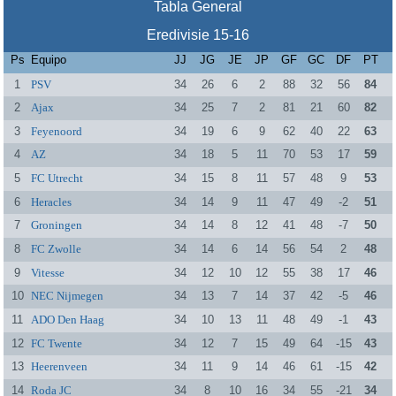
Tabla General
Eredivisie 15-16
Ps
Equipo
JJ
JG
JE
JP
GF
GC
DF
PT
1
PSV
34
26
6
2
88
32
56
84
2
Ajax
34
25
7
2
81
21
60
82
3
Feyenoord
34
19
6
9
62
40
22
63
4
AZ
34
18
5
11
70
53
17
59
5
FC Utrecht
34
15
8
11
57
48
9
53
6
Heracles
34
14
9
11
47
49
-2
51
7
Groningen
34
14
8
12
41
48
-7
50
8
FC Zwolle
34
14
6
14
56
54
2
48
9
Vitesse
34
12
10
12
55
38
17
46
10
NEC Nijmegen
34
13
7
14
37
42
-5
46
11
ADO Den Haag
34
10
13
11
48
49
-1
43
12
FC Twente
34
12
7
15
49
64
-15
43
13
Heerenveen
34
11
9
14
46
61
-15
42
14
Roda JC
34
8
10
16
34
55
-21
34