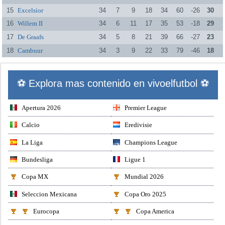
15
Excelsior
34
7
9
18
34
60
-26
30
16
Willem II
34
6
11
17
35
53
-18
29
17
De Graafs
34
5
8
21
39
66
-27
23
18
Cambuur
34
3
9
22
33
79
-46
18
⚽ Explora mas contenido en vivoelfutbol ⚽
Apertura 2026
Premier League
Calcio
Eredivisie
La Liga
Champions League
Bundesliga
Ligue 1
Copa MX
Mundial 2026
Seleccion Mexicana
Copa Oro 2025
Eurocopa
Copa America