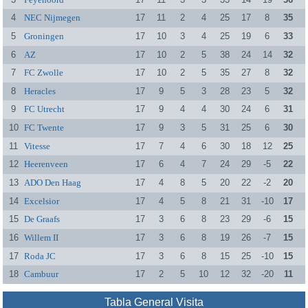
4
NEC Nijmegen
17
11
2
4
25
17
8
35
5
Groningen
17
10
3
4
25
19
6
33
6
AZ
17
10
2
5
38
24
14
32
7
FC Zwolle
17
10
2
5
35
27
8
32
8
Heracles
17
9
5
3
28
23
5
32
9
FC Utrecht
17
9
4
4
30
24
6
31
10
FC Twente
17
9
3
5
31
25
6
30
11
Vitesse
17
7
4
6
30
18
12
25
12
Heerenveen
17
6
4
7
24
29
-5
22
13
ADO Den Haag
17
4
8
5
20
22
-2
20
14
Excelsior
17
4
5
8
21
31
-10
17
15
De Graafs
17
3
6
8
23
29
-6
15
16
Willem II
17
3
6
8
19
26
-7
15
17
Roda JC
17
3
6
8
15
25
-10
15
18
Cambuur
17
2
5
10
12
32
-20
11
Tabla General Visita