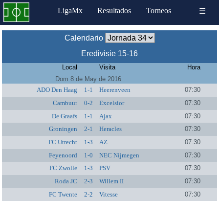
LigaMx
Resultados
Torneos
☰
Calendario
Eredivisie 15-16
Local
Visita
Hora
Dom 8 de May de 2016
ADO Den Haag
1-1
Heerenveen
07:30
Cambuur
0-2
Excelsior
07:30
De Graafs
1-1
Ajax
07:30
Groningen
2-1
Heracles
07:30
FC Utrecht
1-3
AZ
07:30
Feyenoord
1-0
NEC Nijmegen
07:30
FC Zwolle
1-3
PSV
07:30
Roda JC
2-3
Willem II
07:30
FC Twente
2-2
Vitesse
07:30