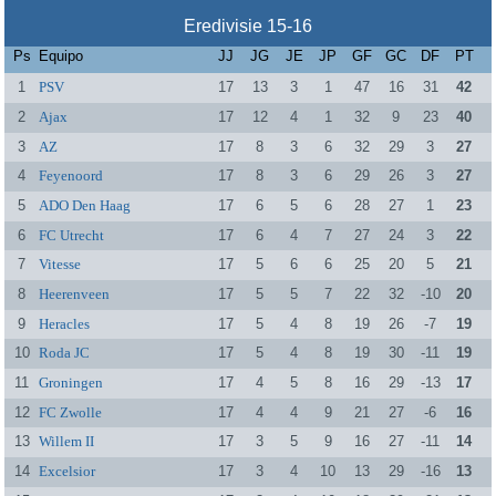
Eredivisie 15-16
Ps
Equipo
JJ
JG
JE
JP
GF
GC
DF
PT
1
PSV
17
13
3
1
47
16
31
42
2
Ajax
17
12
4
1
32
9
23
40
3
AZ
17
8
3
6
32
29
3
27
4
Feyenoord
17
8
3
6
29
26
3
27
5
ADO Den Haag
17
6
5
6
28
27
1
23
6
FC Utrecht
17
6
4
7
27
24
3
22
7
Vitesse
17
5
6
6
25
20
5
21
8
Heerenveen
17
5
5
7
22
32
-10
20
9
Heracles
17
5
4
8
19
26
-7
19
10
Roda JC
17
5
4
8
19
30
-11
19
11
Groningen
17
4
5
8
16
29
-13
17
12
FC Zwolle
17
4
4
9
21
27
-6
16
13
Willem II
17
3
5
9
16
27
-11
14
14
Excelsior
17
3
4
10
13
29
-16
13