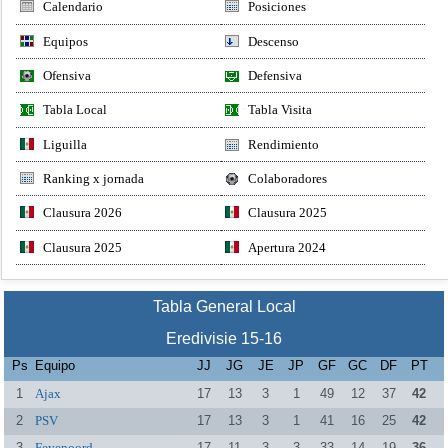
Calendario
Posiciones
Equipos
Descenso
Ofensiva
Defensiva
Tabla Local
Tabla Visita
Liguilla
Rendimiento
Ranking x jornada
Colaboradores
Clausura 2026
Clausura 2025
Clausura 2025
Apertura 2024
Tabla General Local
Eredivisie 15-16
Ps
Equipo
JJ
JG
JE
JP
GF
GC
DF
PT
1
Ajax
17
13
3
1
49
12
37
42
2
PSV
17
13
3
1
41
16
25
42
3
Feyenoord
17
11
3
3
33
14
19
36