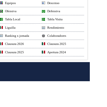
Equipos
Descenso
Ofensiva
Defensiva
Tabla Local
Tabla Visita
Liguilla
Rendimiento
Ranking x jornada
Colaboradores
Clausura 2026
Clausura 2025
Clausura 2025
Apertura 2024