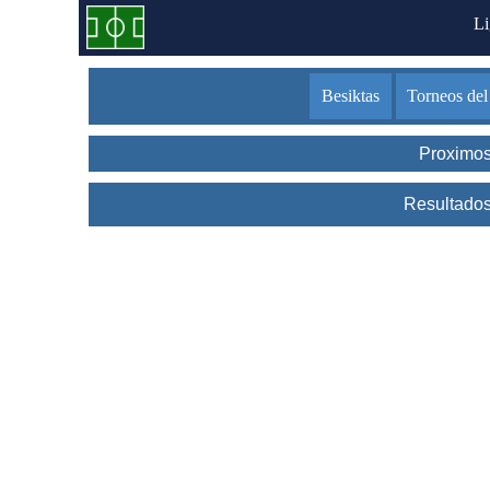
L
Besiktas
Torneos del
Proximos
Resultados