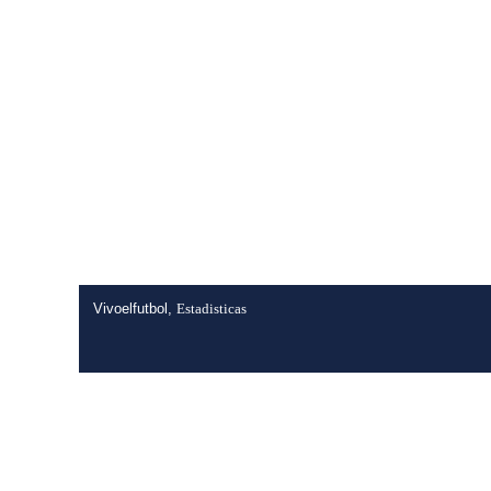
Vivoelfutbol,
Estadisticas