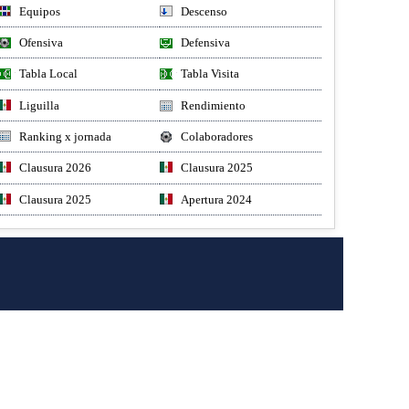
Equipos
Descenso
Ofensiva
Defensiva
Tabla Local
Tabla Visita
Liguilla
Rendimiento
Ranking x jornada
Colaboradores
Clausura 2026
Clausura 2025
Clausura 2025
Apertura 2024