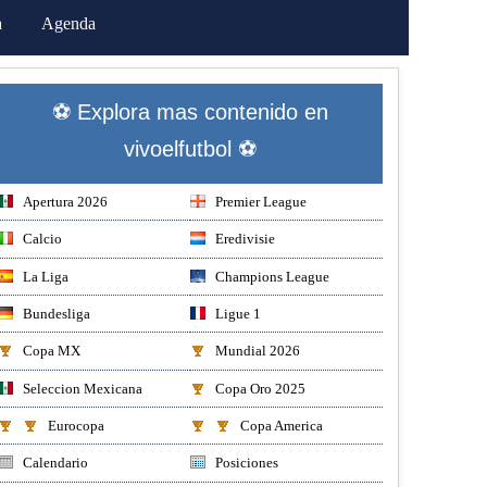
a
Agenda
⚽ Explora mas contenido en
vivoelfutbol ⚽
Apertura 2026
Premier League
Calcio
Eredivisie
La Liga
Champions League
Bundesliga
Ligue 1
Copa MX
Mundial 2026
Seleccion Mexicana
Copa Oro 2025
Eurocopa
Copa America
Calendario
Posiciones