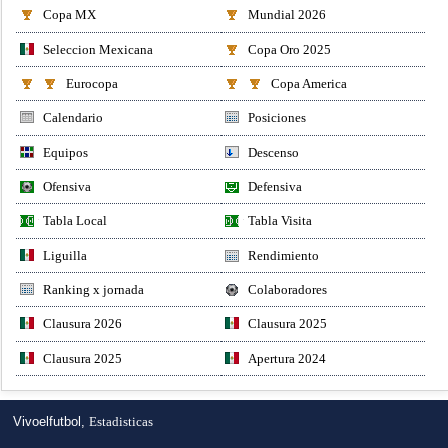
Copa MX
Mundial 2026
Seleccion Mexicana
Copa Oro 2025
Eurocopa
Copa America
Calendario
Posiciones
Equipos
Descenso
Ofensiva
Defensiva
Tabla Local
Tabla Visita
Liguilla
Rendimiento
Ranking x jornada
Colaboradores
Clausura 2026
Clausura 2025
Clausura 2025
Apertura 2024
Vivoelfutbol,
Estadisticas