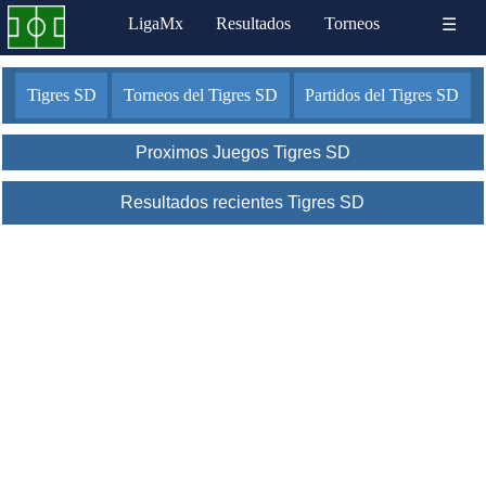
LigaMx
Resultados
Torneos
☰
Tigres SD
Torneos del Tigres SD
Partidos del Tigres SD
Proximos Juegos Tigres SD
Resultados recientes Tigres SD