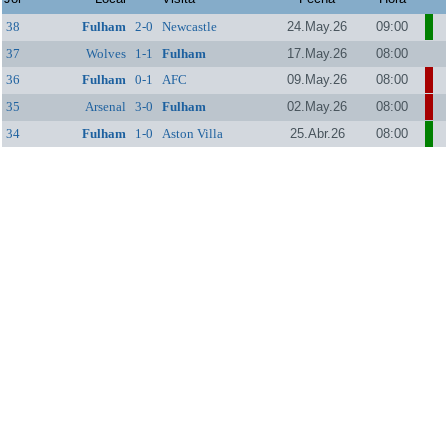
38
Fulham
2-0
Newcastle
24.May.26
09:00
37
Wolves
1-1
Fulham
17.May.26
08:00
36
Fulham
0-1
AFC
09.May.26
08:00
Bournemouth
35
Arsenal
3-0
Fulham
02.May.26
08:00
34
Fulham
1-0
Aston Villa
25.Abr.26
08:00