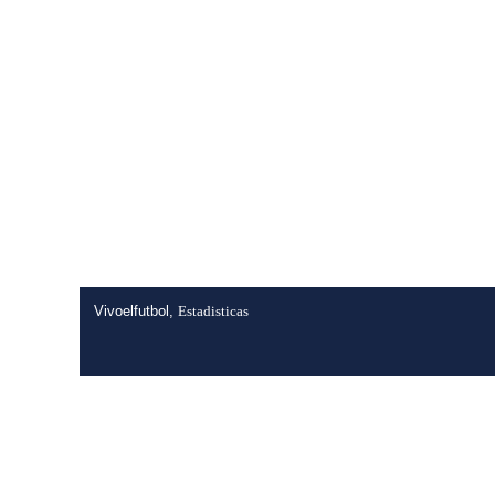
Vivoelfutbol,
Estadisticas