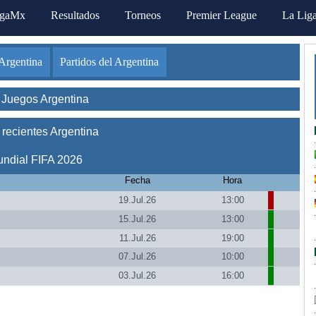
igaMx
Resultados
Torneos
Premier League
La Lig
 Argentina
Partidos del Argentina
 Juegos Argentina
recientes Argentina
ndial FIFA 2026
Fecha
Hora
19.Jul.26
13:00
15.Jul.26
13:00
11.Jul.26
19:00
07.Jul.26
10:00
03.Jul.26
16:00