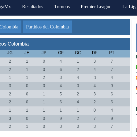
igaMx
Resultados
Torneos
Premier League
La Lig
 Colombia
Partidos del Colombia
eos Colombia
JG
JE
JP
GF
GC
DF
PT
2
1
0
4
1
3
7
2
1
0
6
2
4
7
1
1
2
3
4
-1
4
3
0
0
4
0
4
9
2
0
1
5
2
3
6
2
0
1
6
4
2
6
1
1
1
1
1
0
4
3
0
0
9
2
7
9
2
1
0
3
0
3
7