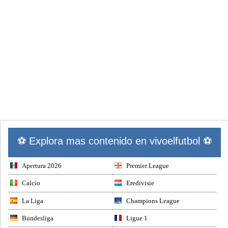
⚽ Explora mas contenido en vivoelfutbol ⚽
Apertura 2026
Premier League
Calcio
Eredivisie
La Liga
Champions League
Bundesliga
Ligue 1