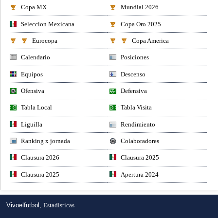
Copa MX
Mundial 2026
Seleccion Mexicana
Copa Oro 2025
Eurocopa
Copa America
Calendario
Posiciones
Equipos
Descenso
Ofensiva
Defensiva
Tabla Local
Tabla Visita
Liguilla
Rendimiento
Ranking x jornada
Colaboradores
Clausura 2026
Clausura 2025
Clausura 2025
Apertura 2024
Vivoelfutbol,
Estadisticas