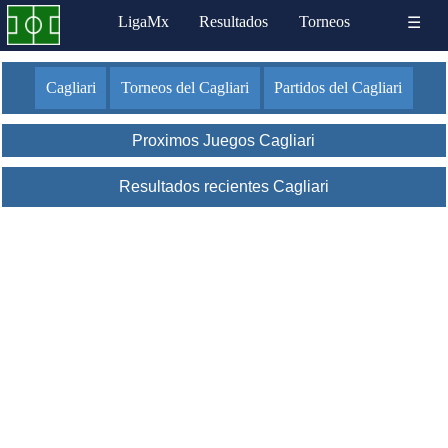
LigaMx
Resultados
Torneos
☰
Cagliari
Torneos del Cagliari
Partidos del Cagliari
Proximos Juegos Cagliari
Resultados recientes Cagliari