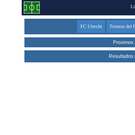
L
FC Utrecht
Torneos del 
Proximos 
Resultados 