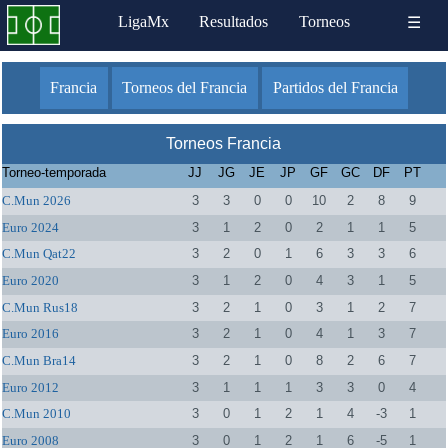
LigaMx
Resultados
Torneos
☰
Francia
Torneos del Francia
Partidos del Francia
Torneos Francia
Torneo-temporada
JJ
JG
JE
JP
GF
GC
DF
PT
C.Mun 2026
3
3
0
0
10
2
8
9
Euro 2024
3
1
2
0
2
1
1
5
C.Mun Qat22
3
2
0
1
6
3
3
6
Euro 2020
3
1
2
0
4
3
1
5
C.Mun Rus18
3
2
1
0
3
1
2
7
Euro 2016
3
2
1
0
4
1
3
7
C.Mun Bra14
3
2
1
0
8
2
6
7
Euro 2012
3
1
1
1
3
3
0
4
C.Mun 2010
3
0
1
2
1
4
-3
1
Euro 2008
3
0
1
2
1
6
-5
1