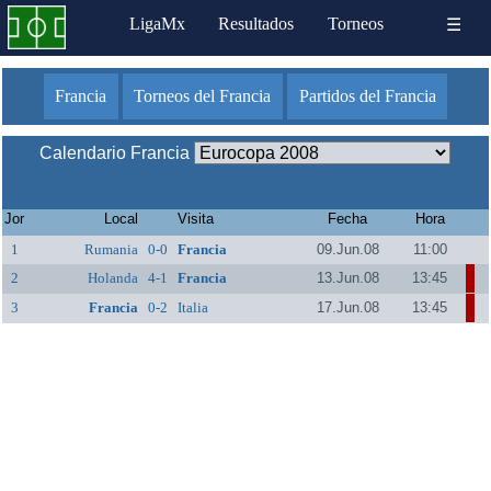
LigaMx
Resultados
Torneos
☰
Francia
Torneos del Francia
Partidos del Francia
Calendario Francia
Jor
Local
Visita
Fecha
Hora
1
Rumania
0-0
Francia
09.Jun.08
11:00
2
Holanda
4-1
Francia
13.Jun.08
13:45
3
Francia
0-2
Italia
17.Jun.08
13:45