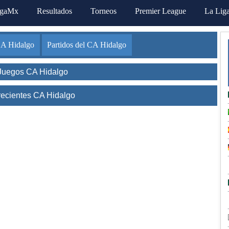
igaMx
Resultados
Torneos
Premier League
La Lig
CA Hidalgo
Partidos del CA Hidalgo
Juegos CA Hidalgo
recientes CA Hidalgo