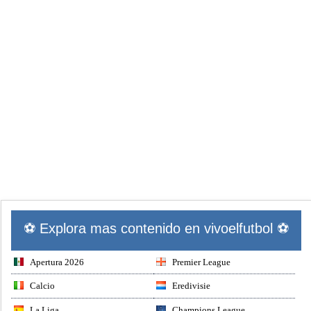
⚽ Explora mas contenido en vivoelfutbol ⚽
Apertura 2026
Premier League
Calcio
Eredivisie
La Liga
Champions League