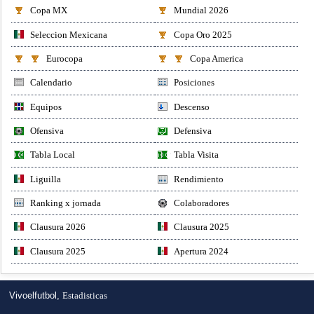
Copa MX
Mundial 2026
Seleccion Mexicana
Copa Oro 2025
Eurocopa
Copa America
Calendario
Posiciones
Equipos
Descenso
Ofensiva
Defensiva
Tabla Local
Tabla Visita
Liguilla
Rendimiento
Ranking x jornada
Colaboradores
Clausura 2026
Clausura 2025
Clausura 2025
Apertura 2024
Vivoelfutbol,
Estadisticas