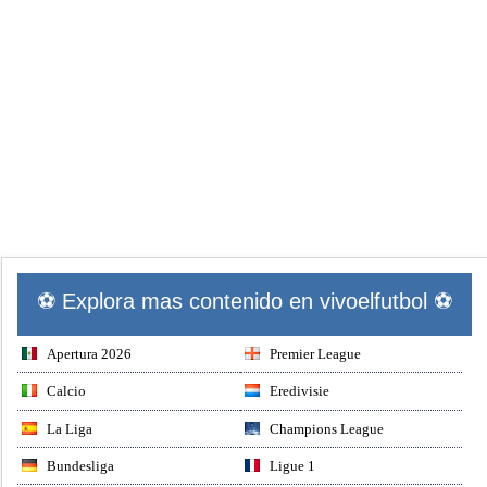
⚽ Explora mas contenido en vivoelfutbol ⚽
Apertura 2026
Premier League
Calcio
Eredivisie
La Liga
Champions League
Bundesliga
Ligue 1