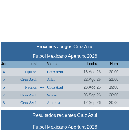
Proximos Juegos Cruz Azul
Futbol Mexicano Apertura 2026
Jor
Local
Visita
Fecha
Hora
4
Tijuana
---
Cruz Azul
16.Ago.26
20:00
5
Cruz Azul
---
Atlas
22.Ago.26
21:00
6
Necaxa
---
Cruz Azul
28.Ago.26
19:00
7
Cruz Azul
---
Santos
06.Sep.26
20:00
8
Cruz Azul
---
America
12.Sep.26
20:00
Resultados recientes Cruz Azul
Futbol Mexicano Apertura 2026