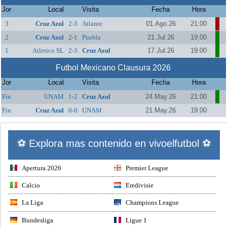
Jor
Local
Visita
Fecha
Hora
3
Cruz Azul
2-3
Atlante
01.Ago.26
21:00
2
Cruz Azul
2-1
Puebla
21.Jul.26
19:00
1
Atletico SL
2-3
Cruz Azul
17.Jul.26
19:00
Futbol Mexicano Clausura 2026
Jor
Local
Visita
Fecha
Hora
Fin
UNAM
1-2
Cruz Azul
24.May.26
21:00
Fin
Cruz Azul
0-0
UNAM
21.May.26
19:00
⚽ Explora mas contenido en vivoelfutbol ⚽
Apertura 2026
Premier League
Calcio
Eredivisie
La Liga
Champions League
Bundesliga
Ligue 1