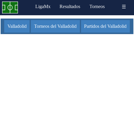
LigaMx
Resultados
Torneos
☰
Valladolid
Torneos del Valladolid
Partidos del Valladolid