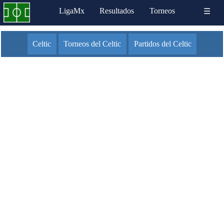
LigaMx
Resultados
Torneos
☰
Celtic
Torneos del Celtic
Partidos del Celtic