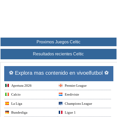
Proximos Juegos Celtic
Resultados recientes Celtic
⚽ Explora mas contenido en vivoelfutbol ⚽
Apertura 2026
Premier League
Calcio
Eredivisie
La Liga
Champions League
Bundesliga
Ligue 1