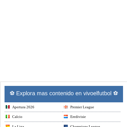
⚽ Explora mas contenido en vivoelfutbol ⚽
Apertura 2026
Premier League
Calcio
Eredivisie
La Liga
Champions League